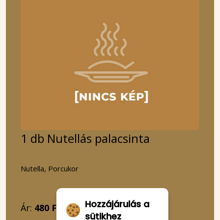
1 db Nutellás palacsinta
Nutella, Porcukor
Hozzájárulás a
Ár:
480 Ft
sütikhez