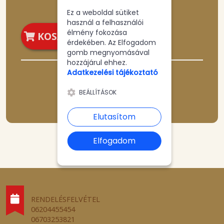
Ez a weboldal sütiket
használ a felhasználói
élmény fokozása
KOSÁRBA
érdekében. Az Elfogadom
gomb megnyomásával
hozzájárul ehhez.
Adatkezelési tájékoztató
BEÁLLÍTÁSOK
Elutasítom
Elfogadom
RENDELÉSFELVÉTEL
06204455454
06703253821