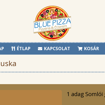
AP
ÉTLAP
KAPCSOLAT
KOSÁR
luska
1 adag Somlói 