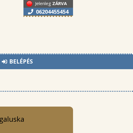
Jelenleg
ZÁRVA
06204455454
BELÉPÉS
galuska