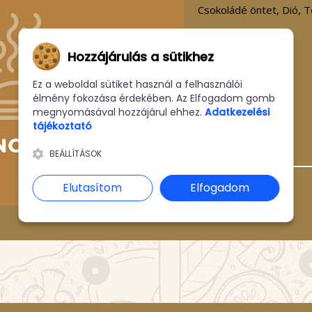
Csokoládé öntet, Dió, T
Hozzájárulás a sütikhez
Ár:
1460 Ft
Ez a weboldal sütiket használ a felhasználói
élmény fokozása érdekében. Az Elfogadom gomb
megnyomásával hozzájárul ehhez.
Adatkezelési
tájékoztató
KOSÁRBA
BEÁLLÍTÁSOK
Elutasítom
Elfogadom