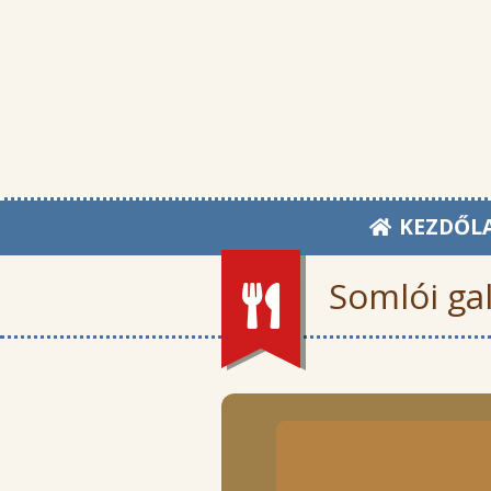
KEZDŐL
Somlói ga